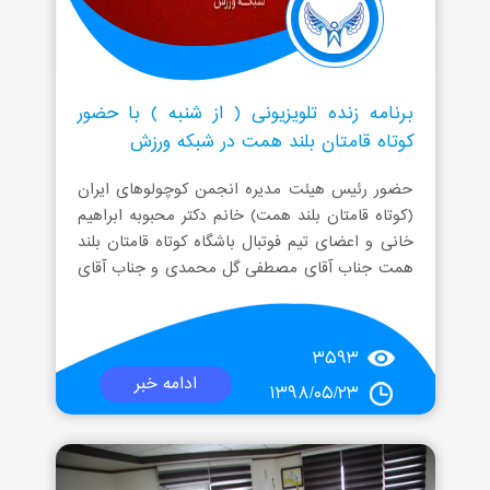
برنامه زنده تلویزیونی ( از شنبه ) با حضور
کوتاه قامتان بلند همت در شبکه ورزش
حضور رئیس هیئت مدیره انجمن کوچولوهای ایران
(کوتاه قامتان بلند همت) خانم دکتر محبوبه ابراهیم
خانی و اعضای تیم فوتبال باشگاه کوتاه قامتان بلند
همت جناب آقای مصطفی گل محمدی و جناب آقای
علیرضا دولت آبادی
۳۵۹۳
ادامه خبر
۱۳۹۸/۰۵/۲۳