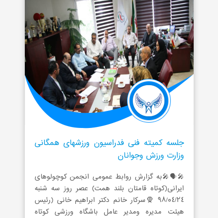
جلسه کمیته فنی فدراسیون ورزشهای همگانی
وزارت ورزش وجوانان
🎤🗣🎤به گزارش روابط عمومی انجمن کوچولوهای
ایرانی(کوتاه قامتان بلند همت) عصر روز سه شنبه
٩٨/٠٤/٢٤ 🧕سرکار خانم دکتر ابراهیم خانی (رئیس
هیئت مدیره ومدیر عامل باشگاه ورزشی کوتاه